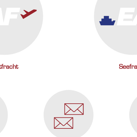
tfracht
Seefr