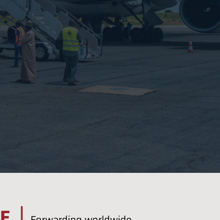
|
F
Forwarding worldwide